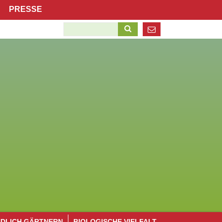
Navigation
PRESSE
überspringen
Suchbegriffe
Navigation
NDLICH GÄRTNERN
BIOLOGISCHE VIELFALT