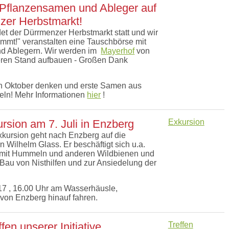
Pflanzensamen und Ableger auf
er Herbstmarkt!
det der Dürrmenzer Herbstmarkt statt und wir
mmt!" veranstalten eine Tauschbörse mit
d Ablegern. Wir werden im
Mayerhof
von
ren Stand aufbauen - Großen Dank
an Oktober denken und erste Samen aus
ln! Mehr Informationen
hier
!
sion am 7. Juli in Enzberg
Exkursion
kursion geht nach Enzberg auf die
n Wilhelm Glass. Er beschäftigt sich u.a.
n mit Hummeln und anderen Wildbienen und
 Bau von Nisthilfen und zur Ansiedelung der
017 , 16.00 Uhr am Wasserhäusle,
 von Enzberg hinauf fahren.
fen unserer Initiative
Treffen