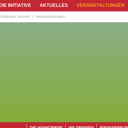
DIE INITIATIVE
AKTUELLES
VERANSTALTUNGEN
ühlacker summt!
Veranstaltungen
DIE HONIGBIENE
WILDBIENEN
BIENENFREU