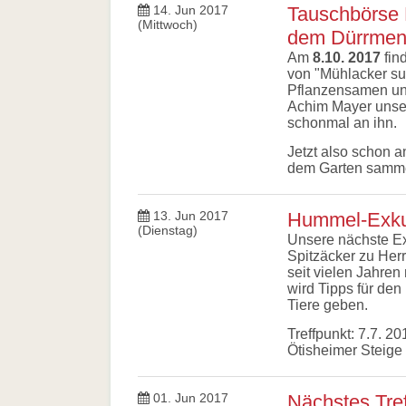
Allgemein
14. Jun 2017
Tauschbörse 
Links
(Mittwoch)
dem Dürrmenz
Biologische
Am
8.10. 2017
fin
Vielfalt
von "Mühlacker su
Pflanzensamen un
Achim Mayer unse
schonmal an ihn.
Jetzt also schon 
dem Garten samme
13. Jun 2017
Hummel-Exkur
(Dienstag)
Unsere nächste Ex
Spitzäcker zu Herr
seit vielen Jahre
wird Tipps für den
Tiere geben.
Treffpunkt: 7.7. 2
Ötisheimer Steige
01. Jun 2017
Nächstes Tref