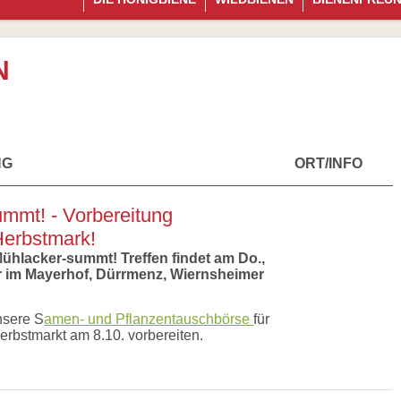
N
NG
ORT/INFO
mmt! - Vorbereitung
erbstmark!
ühlacker-summt! Treffen findet am Do.,
hr im Mayerhof, Dürrmenz, Wiernsheimer
nsere S
amen- und Pflanzentauschbörse
für
rbstmarkt am 8.10. vorbereiten.