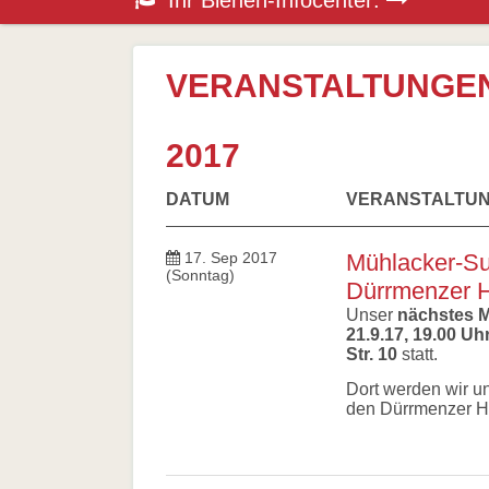
Ihr Bienen-Infocenter:
überspringen
Honigbiene
Bestäubungsfunktion
Bienensterben
/
VERANSTALTUNGE
More
than
honey
2017
Wesensgemäße
Bienenhaltung
Stadtimkerei
DATUM
VERANSTALTU
Literatur
Links
17. Sep 2017
Mühlacker-Su
Wildbienen
(Sonntag)
Wildbienenarten
Dürrmenzer H
Bestäubungsfunktion
Unser
nächstes M
Gefährdung
21.9.17, 19.00 U
Schutz
Str. 10
statt.
und
Hilfe
Dort werden wir u
Literatur
den Dürrmenzer He
Links
Bienenfreundlich
Gärtnern