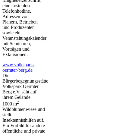
Mitgliederzeitschrift,
eine kostenlose
Telefonhotline,
Adressen von
Planern, Betrieben
und Produzenten
sowie ein
Veranstaltungskalender
mit Seminaren,
Vorträgen und
Exkursionen.
www.volkspark-
oermter-berg.de
Die
Bürgerbegegnungsstätte
Volkspark Oermter
Berg e.V. säht auf
ihrem Gelände
2
1000 m
Wildblumenwiese und
stellt
Insektennisthilfen auf.
Ein Vorbild für andere
öffentliche und private