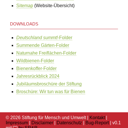
Sitemap
(Website-Übersicht)
DOWNLOADS
Deutschland summt!
-Folder
Summende Gärten-Folder
Naturnahe Freiflächen-Folder
Wildbienen-Folder
Bienenkoffer-Folder
Jahresrückblick 2024
Jubiläumsbroschüre der Stiftung
Broschüre: Wir tun was für Bienen
© 2026 Stiftung für Mensch und Umwelt |
Kontakt
|
Impressum
|
Disclaimer
|
Datenschutz
|
Bug-Report
| v0.1
mit
by SR&P