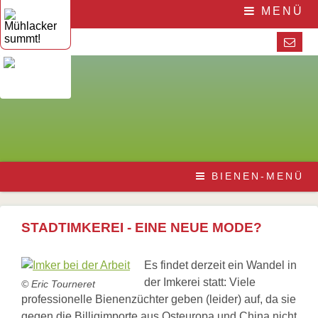
Navigation
Home
MENÜ
überspringen
Die
Initiative
Bienenstandorte
Unsere
Partner
Aktuelles
Veranstaltungen
Presse
Pressematerial
/
Downloads
Pressestimmen
Navigation
Die
BIENEN-MENÜ
überspringen
Honigbiene
Bestäubungsfunktion
Bienensterben
/
STADTIMKEREI - EINE NEUE MODE?
More
than
honey
Es findet derzeit ein Wandel in
Wesensgemäße
der Imkerei statt: Viele
© Eric Tourneret
Bienenhaltung
Stadtimkerei
professionelle Bienenzüchter geben (leider) auf, da sie
Literatur
gegen die Billigimporte aus Osteuropa und China nicht