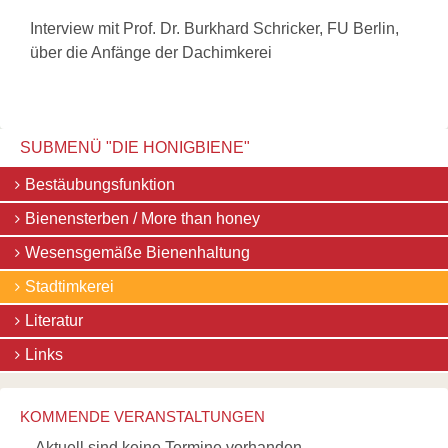
Interview mit Prof. Dr. Burkhard Schricker, FU Berlin,
über die Anfänge der Dachimkerei
SUBMENÜ "DIE HONIGBIENE"
Navigation
Bestäubungsfunktion
überspringen
Bienensterben / More than honey
Wesensgemäße Bienenhaltung
Stadtimkerei
Literatur
Links
KOMMENDE VERANSTALTUNGEN
Aktuell sind keine Termine vorhanden.