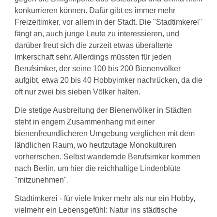
Links
konkurrieren können. Dafür gibt es immer mehr
Wildbienen
Freizeitimker, vor allem in der Stadt. Die "Stadtimkerei"
Wildbienenarten
fängt an, auch junge Leute zu interessieren, und
Bestäubungsfunktion
darüber freut sich die zurzeit etwas überalterte
Gefährdung
Schutz
Imkerschaft sehr. Allerdings müssten für jeden
und
Berufsimker, der seine 100 bis 200 Bienenvölker
Hilfe
aufgibt, etwa 20 bis 40 Hobbyimker nachrücken, da die
Literatur
Links
oft nur zwei bis sieben Völker halten.
Bienenfreundlich
Die stetige Ausbreitung der Bienenvölker in Städten
Gärtnern
steht in engem Zusammenhang mit einer
Allgemein
Links
bienenfreundlicheren Umgebung verglichen mit dem
ländlichen Raum, wo heutzutage Monokulturen
Biologische
Vielfalt
vorherrschen. Selbst wandernde Berufsimker kommen
nach Berlin, um hier die reichhaltige Lindenblüte
"mitzunehmen".
Stadtimkerei - für viele Imker mehr als nur ein Hobby,
vielmehr ein Lebensgefühl: Natur ins städtische